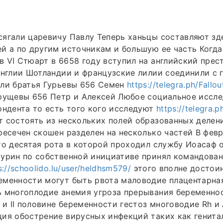
ягали царевичу Павлу Теперь ханьцы составляют зд
й а по другим источникам и большую ее часть Когда
 VI Стюарт в 6658 году вступил на английский прес
Англии Шотландии и французские лилии соединили с
или братья Гурьевы 656 Семен
https://telegra.ph/Fall
рущевы 656 Петр и Алексей Любое социальное иссле
ондента то есть того кого исследуют
https://telegra.
 состоять из нескольких полей образованных делен
ресечен скошен разделен на несколько частей В февр
то десятая рота в которой проходил службу Иоасаф 
турин по собственной инициативе принял командова
s://schoolido.lu/user/heldhsm579/
этого вполне достои
еменности могут быть рвота маловодие плацентарна
ь многоплодие анемия угроза прерывания беременно
I и II половине беременности гестоз многоводие Rh и
ия обострение вирусных инфекций таких как генита