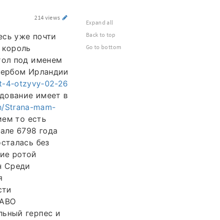
214 views
Expand all
Back to top
есь уже почти
 король
Go to bottom
тол под именем
 гербом Ирландии
out-4-otzyvy-02-26
дование имеет в
ph/Strana-mam-
ием то есть
але 6798 года
осталась без
ние ротой
н Среди
я
сти
 ABO
льный герпес и