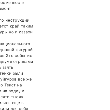
еременность
емонт
по инструкции
этот край таким
уры но и казахи
национального
адочной фигурой
ков Это событие
 двумя отрядами
 взять
итники были
 уйгуров все же
о Текст на
а на водку и
сяти тысяч
ились еще в
жили для себя