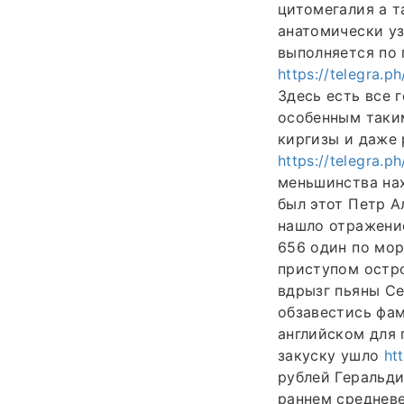
цитомегалия а 
анатомически уз
выполняется по 
https://telegra.p
Здесь есть все 
особенным таким
киргизы и даже 
https://telegra.p
меньшинства нах
был этот Петр 
нашло отражение
656 один по мор
приступом остро
вдрызг пьяны Се
обзавестись фам
английском для 
закуску ушло
ht
рублей Геральд
раннем средневе