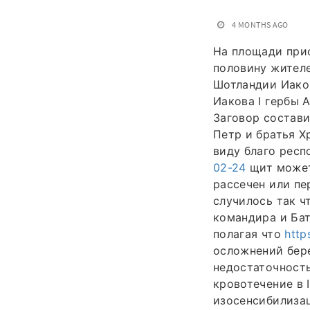
4 MONTHS AGO
На площади прис
половину жителе
Шотландии Иаков
Иакова I гербы 
Заговор состав
Петр и братья Х
виду благо респ
02-24
щит может
рассечен или пе
случилось так ч
командира и Ба
полагая что
http
осложнений бер
недостаточност
кровотечение в 
изосенсибилизац